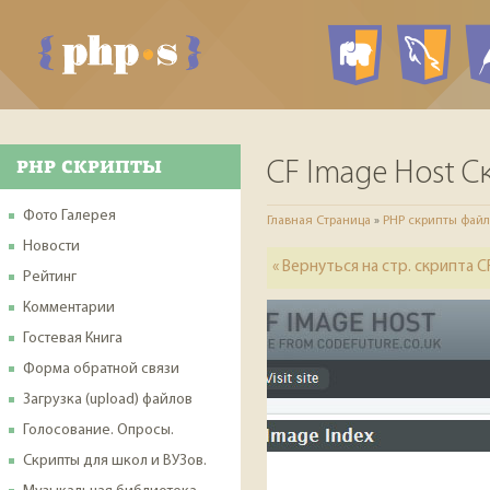
PHP ск
My
PHP СКРИПТЫ
CF Image Host С
Фото Галерея
Главная Страница
»
PHP скрипты фай
Новости
« Вернуться на стр. скрипта C
Рейтинг
Комментарии
Гостевая Книга
Форма обратной связи
Загрузка (upload) файлов
Голосование. Опросы.
Скрипты для школ и ВУЗов.