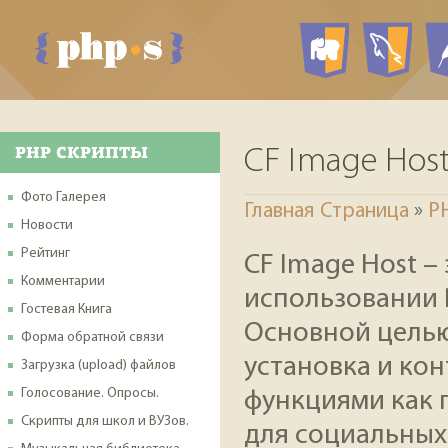
PHP ск
My
PHP СКРИПТЫ
CF Image Hos
Фото Галерея
Главная Страница
»
P
Новости
Рейтинг
CF Image Host –
Комментарии
использовании 
Гостевая Книга
Основной целью
Форма обратной связи
установка и кон
Загрузка (upload) файлов
Голосование. Опросы.
функциями как 
Скрипты для школ и ВУЗов.
для социальных