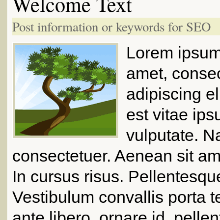
Welcome Text
Post information or keywords for SEO
Lorem ipsum 
amet, conse
adipiscing el
est vitae ip
vulputate. 
consectetuer. Aenean sit a
In cursus risus. Pellentesqu
Vestibulum convallis porta t
ante libero, ornare id, pelle