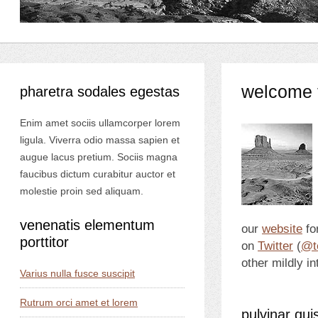
welcome t
pharetra sodales egestas
Enim amet sociis ullamcorper lorem
ligula. Viverra odio massa sapien et
augue lacus pretium. Sociis magna
faucibus dictum curabitur auctor et
molestie proin sed aliquam.
venenatis elementum
our
website
fo
porttitor
on
Twitter
(
@t
other mildly i
Varius nulla fusce suscipit
Rutrum orci amet et lorem
pulvinar qui