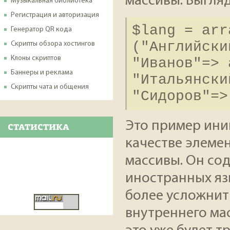
массивы. Выгля
Музыкальная библиотека
Регистрация и авторизация
$lang = arr
Генератор QR кода
("Английски
Скрипты обзора хостингов
Клоны скриптов
"Иванов"=> 
Баннеры и реклама
"Итальянски
Скрипты чата и общения
"Сидоров"=>
Это пример ини
СТАТИСТИКА
качестве элеме
массивы. Он со
иностранных яз
более усложнить
внутреннего мас