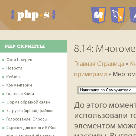
PHP ск
My
PHP СКРИПТЫ
8.14: Многом
Фото Галерея
Главная Страница
»
К
Новости
примерами
» Многом
Рейтинг
Комментарии
Гостевая Книга
Форма обратной связи
До этого момент
Загрузка (upload) файлов
использовали то
Голосование. Опросы.
элементом может
Скрипты для школ и ВУЗов.