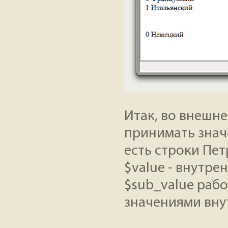
Итак, во внешн
принимать знач
есть строки Пет
$value - внутре
$sub_value раб
значениями вну