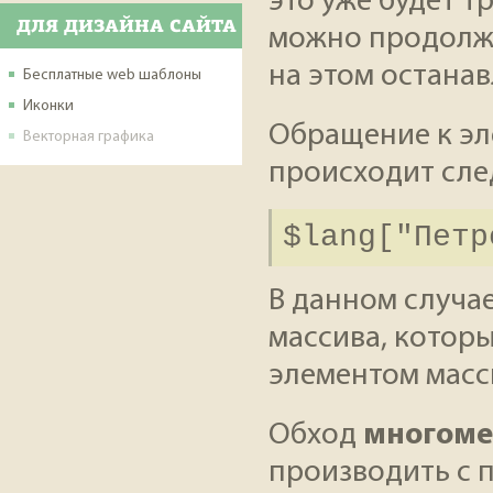
это уже будет т
ДЛЯ ДИЗАЙНА САЙТА
можно продолжа
на этом останав
Бесплатные web шаблоны
Иконки
Обращение к эл
Векторная графика
происходит сл
$lang["Петр
В данном случа
массива, которы
элементом масси
Обход
многоме
производить с 