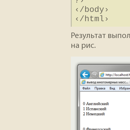
?›
‹/body›
‹/html›
Результат выпо
на рис.