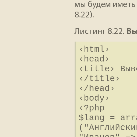
мы будем иметь
8.22).
Листинг 8.22.
Вы
‹html›
‹head›
‹title› Выв
‹/title›
‹/head›
‹body›
‹?php
$lang = arr
("Английски