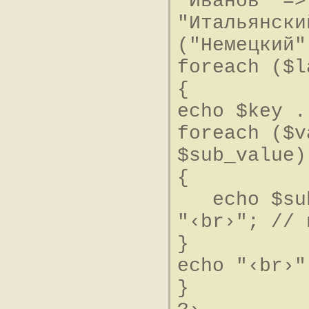
"Иванов" =>
"Итальянски
("Немецкий"
foreach ($l
{
echo $key .
foreach ($v
$sub_value)
{
echo $sub_
"‹br›"; // 
}
echo "‹br›"
}