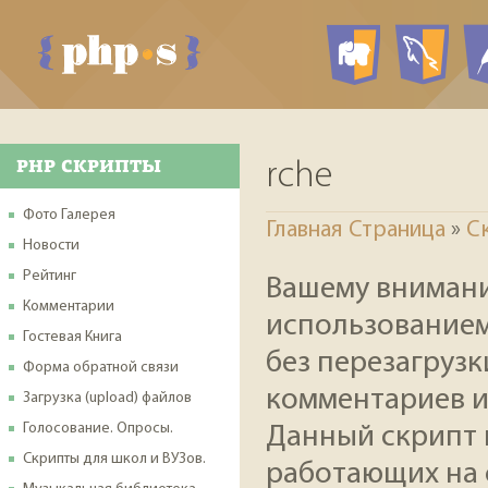
PHP ск
My
PHP СКРИПТЫ
rche
Фото Галерея
Главная Страница
»
С
Новости
Рейтинг
Вашему внимани
Комментарии
использованием
Гостевая Книга
без перезагрузк
Форма обратной связи
комментариев и
Загрузка (upload) файлов
Голосование. Опросы.
Данный скрипт 
Скрипты для школ и ВУЗов.
работающих на 