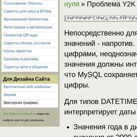
нуля
» Проблема Y2K (
Голосование. Опросы.
Скрипты для школ и ВУЗов.
Музыкальная библиотека
Регистрация и авторизация
Непосредственно для
Генератор QR кода
значений - напротив.
Скрипты обзора хостингов
Клоны скриптов
цифрами, неоднознач
Баннеры и реклама
значения должны инт
Скрипты чата и общения
что MySQL сохраняет
Для Дизайна Сайта
цифры.
Бесплатные web шаблоны
Иконки
Для типов DATETIM
Векторная графика
интерпретирует даты
http://bloknot-voronezh.ru
видео как
выбрать кресло для школьника.
Значения года в д