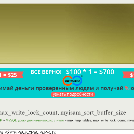
ax_write_lock_count, myisam_sort_buffer_size
HP
»
MySQL уроки для начинающих с нуля
» max_tmp_tables, max_write_lock_count, myi