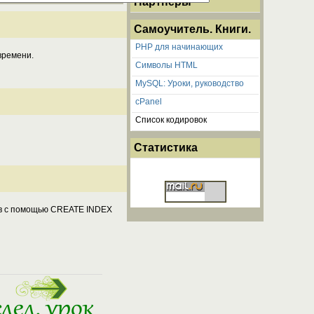
Партнеры
Самоучитель. Книги.
PHP для начинающих
времени.
Cимволы HTML
MySQL: Уроки, руководство
cPanel
Список кодировок
Статистика
ов с помощью CREATE INDEX