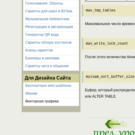
Голосование. Опросы.
max_tmp_tables
Скрипты для школ и ВУЗов.
Музыкальная библиотека
Максимальное число временн
Регистрация и авторизация
Генератор QR кода
Скрипты обзора хостингов
max_write_lock_count
Клоны скриптов
После этого количества бло
Баннеры и реклама
Скрипты чата и общения
myisam_sort_buffer_size
Для Дизайна Сайта
Бесплатные web шаблоны
Буфер, который распределе
Иконки
или ALTER TABLE.
Векторная графика