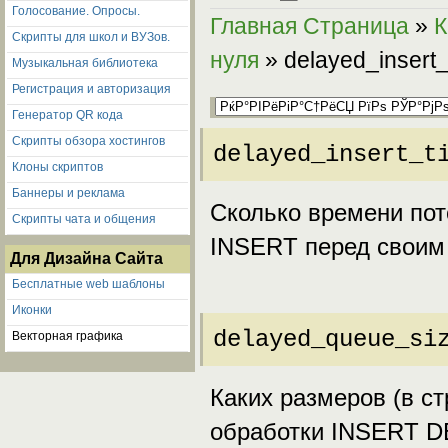
Голосование. Опросы.
Главная Страница
»
К
Скрипты для школ и ВУЗов.
нуля
» delayed_insert_
Музыкальная библиотека
Регистрация и авторизация
Генератор QR кода
Скрипты обзора хостингов
delayed_insert_t
Клоны скриптов
Баннеры и реклама
Сколько времени по
Скрипты чата и общения
INSERT перед своим
Для Дизайна Сайта
Бесплатные web шаблоны
Иконки
delayed_queue_si
Векторная графика
Каких размеров (в с
обработки INSERT D