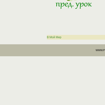
В Мой Мир
WWW.PHP