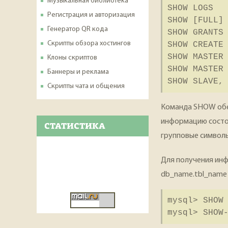
Музыкальная библиотека
SHOW LOGS
Регистрация и авторизация
SHOW [FULL]
Генератор QR кода
SHOW GRANTS
Скрипты обзора хостингов
SHOW CREATE
SHOW MASTER
Клоны скриптов
SHOW MASTER
Баннеры и реклама
SHOW SLAVE,
Скрипты чата и общения
Команда SHOW обе
информацию состоян
СТАТИСТИКА
групповые символы
Для получения инф
db_name.tbl_name 
mysql> SHOW
mysql> SHOW