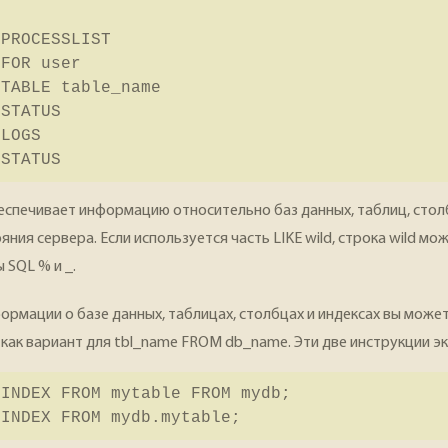
 PROCESSLIST
 FOR user
 TABLE table_name
 STATUS
 LOGS
 STATUS
спечивает информацию относительно баз данных, таблиц, стол
ия сервера. Если используется часть LIKE wild, строка wild мо
 SQL % и _.
ормации о базе данных, таблицах, столбцах и индексах вы може
как вариант для tbl_name FROM db_name. Эти две инструкции э
 INDEX FROM mytable FROM mydb;
-INDEX FROM mydb.mytable;