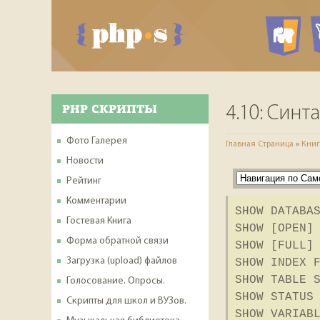
P
PHP СКРИПТЫ
4.10: Син
Фото Галерея
Главная Страница
»
Книг
Новости
Рейтинг
Комментарии
SHOW DATABA
Гостевая Книга
SHOW [OPEN]
Форма обратной связи
SHOW [FULL]
Загрузка (upload) файлов
SHOW INDEX 
SHOW TABLE 
Голосование. Опросы.
SHOW STATUS
Скрипты для школ и ВУЗов.
SHOW VARIAB