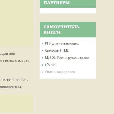
ПАРТНЕРЫ
САМОУЧИТЕЛЬ.
КНИГИ.
PHP для начинающих
Cимволы HTML
бцов или
MySQL: Уроки, руководство
жет использовать
cPanel
Список кодировок
те использовать
квивалентны: