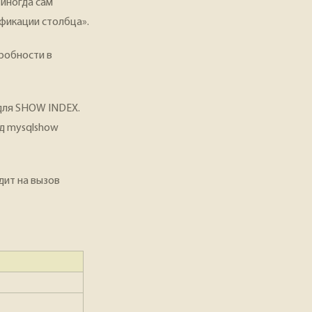
 иногда сам
фикации столбца».
робности в
для SHOW INDEX.
нд mysqlshow
ит на вызов