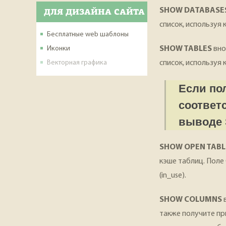
ДЛЯ ДИЗАЙНА САЙТА
SHOW DATABASE
список, используя 
Бесплатные web шаблоны
Иконки
SHOW TABLES
вно
Векторная графика
список, используя
Если по
соответ
выводе 
SHOW OPEN TABL
кэше таблиц. Поле
(in_use).
SHOW COLUMNS
в
также получите пр