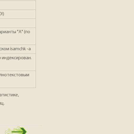
!)
рианты "А" (по
ком isamchk -а
о индексирован.
полнотекстовым
атистике,
иц.