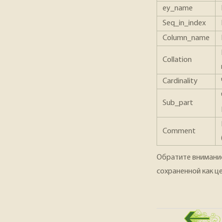
еу_name
Seq_in_index
Column_name
Collation
Cardinality
Sub_part
Comment
Обратите внимание,
сохраненной как ц