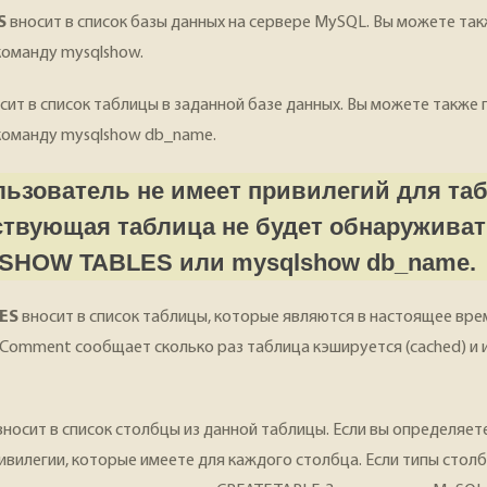
S
вносит в список базы данных на сервере MySQL. Вы можете та
команду mysqlshow.
сит в список таблицы в заданной базе данных. Вы можете также 
 команду mysqlshow db_name.
льзователь не имеет привилегий для та
ствующая таблица не будет обнаруживат
SHOW TABLES или mysqlshow db_name.
ES
вносит в список таблицы, которые являются в настоящее вр
 Comment сообщает сколько раз таблица кэшируется (cached) и 
носит в список столбцы из данной таблицы. Если вы определяет
ивилегии, которые имеете для каждого столбца. Если типы стол