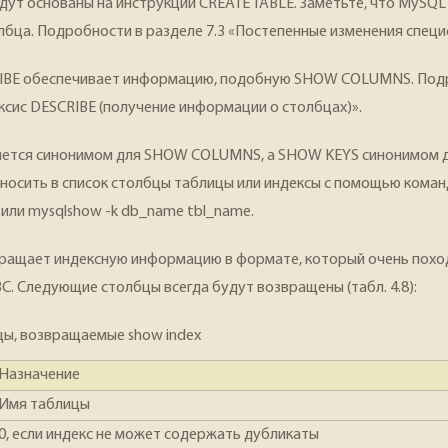
дут основаны на инструкции CREATE TABLE. Заметьте, что MySQL
лбца. Подробности в разделе 7.3 «Постепенные изменения специ
IBE обеспечивает информацию, подобную SHOW COLUMNS. Под
аксис DESCRIBE (получение информации о столбцах)».
ется синонимом для SHOW COLUMNS, a SHOW KEYS синонимом 
носить в список столбцы таблицы или индексы с помощью кома
или mysqlshow -k db_name tbl_name.
ращает индексную информацию в формате, который очень поход
BC. Следующие столбцы всегда будут возвращены (табл. 4.8):
бцы, возвращаемые show index
Назначение
Имя таблицы
0, если индекс не может содержать дубликаты