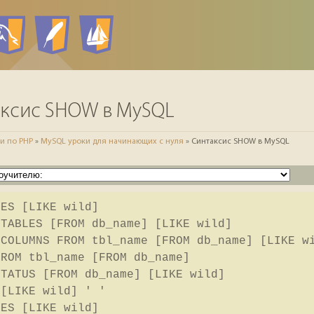
HP скрипты
MySQL
Apache
phpMyADmin
таксис SHOW в MySQL
и по PHP
»
MySQL уроки для начинающих с нуля
» Синтаксис SHOW в MySQL
SES [LIKE wild]
 TABLES [FROM db_name] [LIKE wild]
 COLUMNS FROM tbl_name [FROM db_name] [LIKE w
FROM tbl_name [FROM db_name]
STATUS [FROM db_name] [LIKE wild]
 [LIKE wild] ' '
LES [LIKE wild]