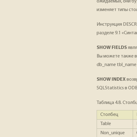
ожидаемых, они бу
изменяет типы сто
Инструкция DESCR
разделе 9.1 «Синт
SHOW FIELDS
явля
Вы можете также в
db_name tbl_name 
SHOW INDEX
возв
SQLStatistics в OD
Таблица 4.8. Стол
Столбец
Table
Non_unique