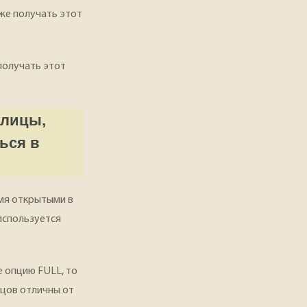
кже получать этот
получать этот
блицы,
ься в
емя открытыми в
используется
е опцию FULL, то
бцов отличны от