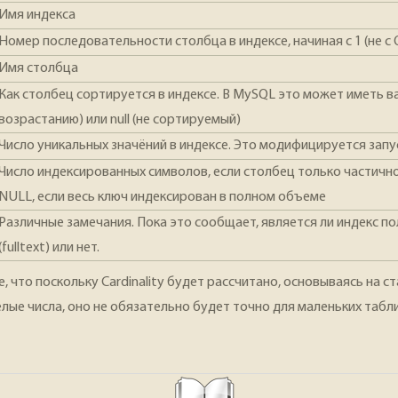
Имя индекса
Номер последовательности столбца в индексе, начиная с 1 (не с О
Имя столбца
Как столбец сортируется в индексе. В MySQL это может иметь ва
возрастанию) или null (не сортируемый)
Число уникальных значёний в индексе. Это модифицируется запус
Число индексированных символов, если столбец только частичн
NULL, если весь ключ индексирован в полном объеме
Различные замечания. Пока это сообщает, является ли индекс 
(fulltext) или нет.
 что поскольку Cardinality будет рассчитано, основываясь на ст
елые числа, оно не обязательно будет точно для маленьких табл